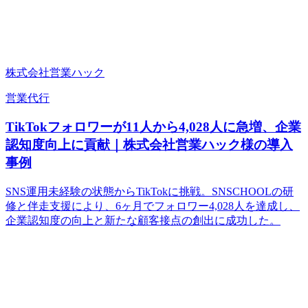
株式会社営業ハック
営業代行
TikTokフォロワーが11人から4,028人に急増、企業
認知度向上に貢献｜株式会社営業ハック様の導入
事例
SNS運用未経験の状態からTikTokに挑戦。SNSCHOOLの研
修と伴走支援により、6ヶ月でフォロワー4,028人を達成し、
企業認知度の向上と新たな顧客接点の創出に成功した。