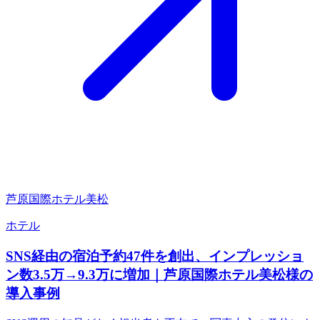
芦原国際ホテル美松
ホテル
SNS経由の宿泊予約47件を創出、インプレッショ
ン数3.5万→9.3万に増加｜芦原国際ホテル美松様の
導入事例