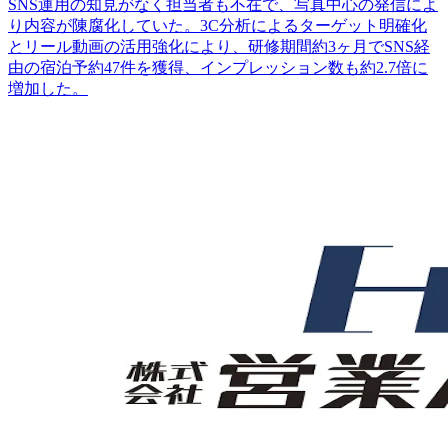
SNS運用の知見がなく担当者も不在で、写真中心の発信によ
り内容が陳腐化していた。3C分析によるターゲット明確化
とリール動画の活用強化により、研修期間約3ヶ月でSNS経
由の宿泊予約47件を獲得、インプレッション数も約2.7倍に
増加した。