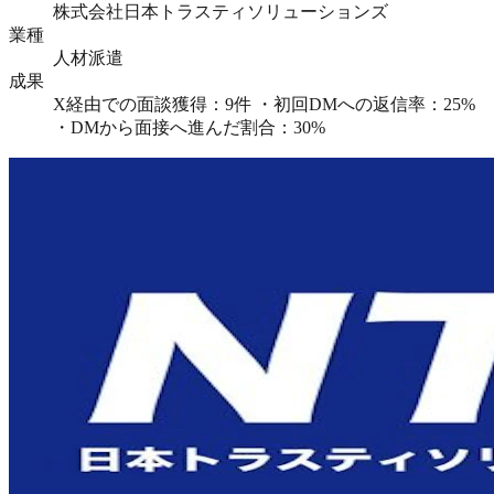
株式会社日本トラスティソリューションズ
業種
人材派遣
成果
X経由での面談獲得：9件 ・初回DMへの返信率：25%
・DMから面接へ進んだ割合：30%